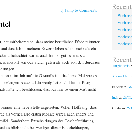
Recent
↓
Jump to Comments
Wochensc
itel
Wochensc
Wochensc
Wochensc
t, hat mitbekommen, dass meine beruflichen Pfade mitunter
Wochensc
 und dass ich in meinem Erwerbsleben schon mehr als ein
kend betrachtet war es auch immer gut, wie es sich
Recen
tiere sowohl von den vielen guten als auch von den durchaus
Vorgärtnerin
z
ahrungen.
tionen im Job auf die Gesundheit – das letzte Mal war es
Andrea Ha.
z
monatelangen Auszeit. Ein wenig hatte ich hier im Blog
Felicitas
zu
Wo
s hatte ich beschlossen, dass ich mir so einen Mist nicht
Inch
zu
„Will
ommer eine neue Stelle angetreten. Voller Hoffnung, dass
Guido
zu
„Wil
rde als vorher. Die ersten Monate waren auch anders und
weifel. Sonderbare Entscheidungen der Geschäftsführung
nd es blieb nicht bei wenigen dieser Entscheidungen,