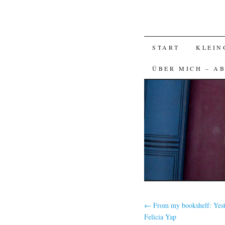
SKIP
START
KLEIN
TO
ÜBER MICH – A
CONTENT
←
From my bookshelf: Yest
Felicia Yap