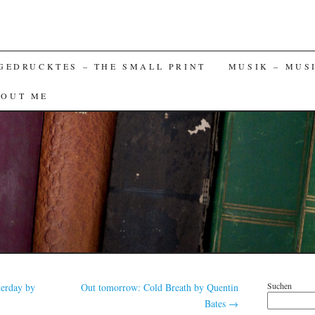
GEDRUCKTES – THE SMALL PRINT
MUSIK – MUS
BOUT ME
Suchen
erday by
Out tomorrow: Cold Breath by Quentin
Bates
→