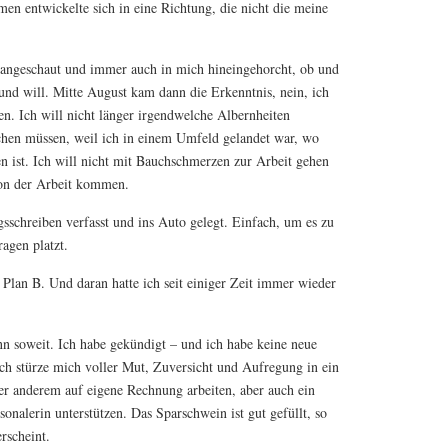
en entwickelte sich in eine Richtung, die nicht die meine
 angeschaut und immer auch in mich hineingehorcht, ob und
 und will. Mitte August kam dann die Erkenntnis, nein, ich
en. Ich will nicht länger irgendwelche Albernheiten
chen müssen, weil ich in einem Umfeld gelandet war, wo
n ist. Ich will nicht mit Bauchschmerzen zur Arbeit gehen
on der Arbeit kommen.
sschreiben verfasst und ins Auto gelegt. Einfach, um es zu
agen platzt.
 Plan B. Und daran hatte ich seit einiger Zeit immer wieder
n soweit. Ich habe gekündigt – und ich habe keine neue
Ich stürze mich voller Mut, Zuversicht und Aufregung in ein
r anderem auf eigene Rechnung arbeiten, aber auch ein
onalerin unterstützen. Das Sparschwein ist gut gefüllt, so
erscheint.