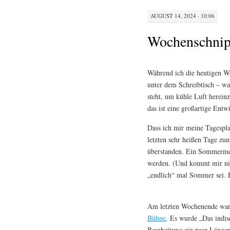
AUGUST 14, 2024 · 10:06
Wochenschnip
Während ich die heutigen Wo
unter dem Schreibtisch – was
steht, um kühle Luft hereinz
das ist eine großartige Entw
Dass ich mir meine Tagespla
letzten sehr heißen Tage zu
überstanden. Ein Sommerme
werden. (Und kommt mir nic
„endlich“ mal Sommer sei. 
Am letzten Wochenende ware
Bühne
. Es wurde „Das indi
Bearbeitung ein paar Längen