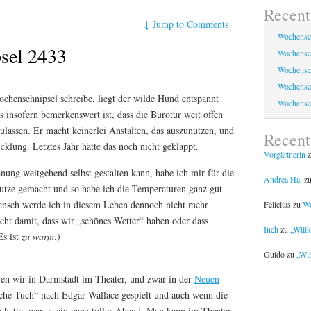
Recent
↓
Jump to Comments
Wochensc
sel 2433
Wochensc
Wochensc
Wochensc
chenschnipsel schreibe, liegt der wilde Hund entspannt
Wochensc
 insofern bemerkenswert ist, dass die Bürotür weit offen
ulassen. Er macht keinerlei Anstalten, das auszunutzen, und
Recen
icklung. Letztes Jahr hätte das noch nicht geklappt.
Vorgärtnerin
z
nung weitgehend selbst gestalten kann, habe ich mir für die
Andrea Ha.
z
nutze gemacht und so habe ich die Temperaturen ganz gut
nsch werde ich in diesem Leben dennoch nicht mehr
Felicitas
zu
Wo
ht damit, dass wir „schönes Wetter“ haben oder dass
Inch
zu
„Will
Es ist
zu warm
.)
Guido
zu
„Wil
n wir in Darmstadt im Theater, und zwar in der
Neuen
sche Tuch“ nach Edgar Wallace gespielt und auch wenn die
 hatte, war es ein ganz toller Abend. Man kann im Theater