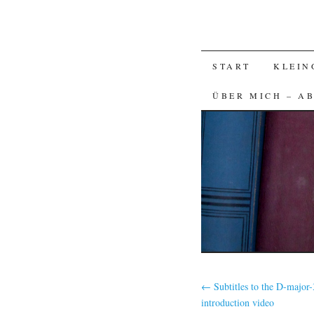
SKIP
START
KLEIN
TO
ÜBER MICH – A
CONTENT
←
Subtitles to the D-major-
introduction video