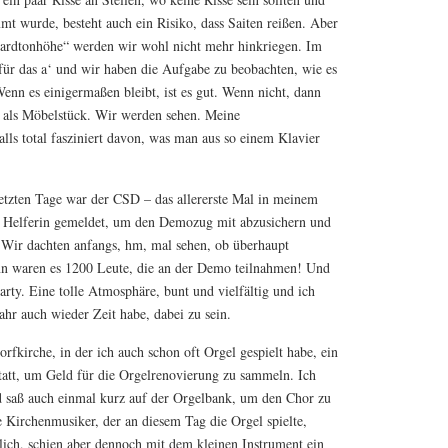
mmt wurde, besteht auch ein Risiko, dass Saiten reißen. Aber
ndardtonhöhe“ werden wir wohl nicht mehr hinkriegen. Im
ür das a‘ und wir haben die Aufgabe zu beobachten, wie es
enn es einigermaßen bleibt, ist es gut. Wenn nicht, dann
ch als Möbelstück. Wir werden sehen. Meine
lls total fasziniert davon, was man aus so einem Klavier
letzten Tage war der CSD – das allererste Mal in meinem
ls Helferin gemeldet, um den Demozug mit abzusichern und
. Wir dachten anfangs, hm, mal sehen, ob überhaupt
 waren es 1200 Leute, die an der Demo teilnahmen! Und
Party. Eine tolle Atmosphäre, bunt und vielfältig und ich
Jahr auch wieder Zeit habe, dabei zu sein.
fkirche, in der ich auch schon oft Orgel gespielt habe, ein
statt, um Geld für die Orgelrenovierung zu sammeln. Ich
 saß auch einmal kurz auf der Orgelbank, um den Chor zu
e Kirchenmusiker, der an diesem Tag die Orgel spielte,
lich, schien aber dennoch mit dem kleinen Instrument ein