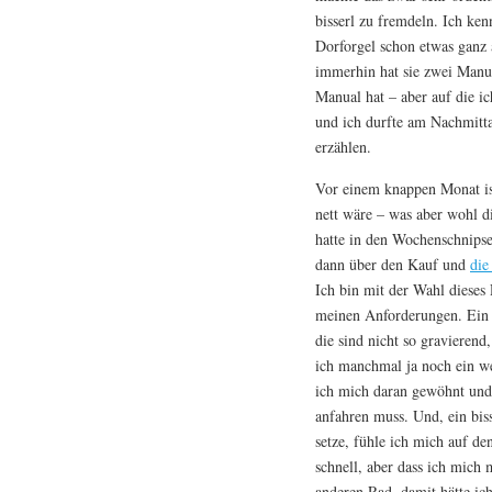
bisserl zu fremdeln. Ich kenn
Dorforgel schon etwas ganz a
immerhin hat sie zwei Manua
Manual hat – aber auf die i
und ich durfte am Nachmitt
erzählen.
Vor einem knappen Monat is
nett wäre – was aber wohl d
hatte in den Wochenschnipse
dann über den Kauf und
die
Ich bin mit der Wahl dieses
meinen Anforderungen. Ein p
die sind nicht so gravierend
ich manchmal ja noch ein w
ich mich daran gewöhnt und
anfahren muss. Und, ein bis
setze, fühle ich mich auf de
schnell, aber dass ich mich 
anderen Rad, damit hätte ic