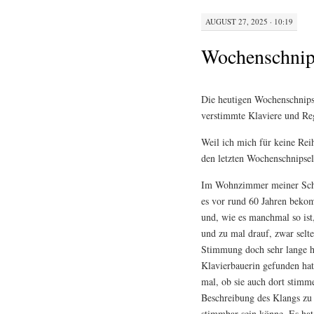
AUGUST 27, 2025 · 10:19
Wochenschnip
Die heutigen Wochenschnipse
verstimmte Klaviere und R
Weil ich mich für keine Reih
den letzten Wochenschnipsel
Im Wohnzimmer meiner Schwie
es vor rund 60 Jahren beko
und, wie es manchmal so ist,
und zu mal drauf, zwar selte
Stimmung doch sehr lange he
Klavierbauerin gefunden hatt
mal, ob sie auch dort stimm
Beschreibung des Klangs zu
stimmbar sein könne. Es hat 