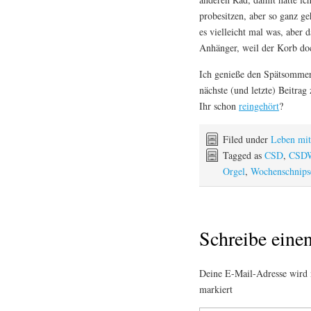
probesitzen, aber so ganz g
es vielleicht mal was, aber
Anhänger, weil der Korb doch
Ich genieße den Spätsommer
nächste (und letzte) Beitra
Ihr schon
reingehört
?
Filed under
Leben mi
Tagged as
CSD
,
CSDW
Orgel
,
Wochenschnips
Schreibe ein
Deine E-Mail-Adresse wird n
markiert