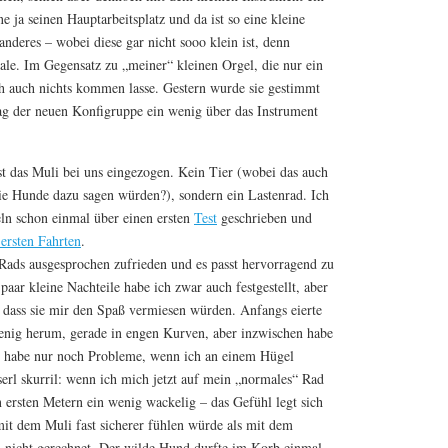
e ja seinen Hauptarbeitsplatz und da ist so eine kleine
nderes – wobei diese gar nicht sooo klein ist, denn
le. Im Gegensatz zu „meiner“ kleinen Orgel, die nur ein
ch auch nichts kommen lasse. Gestern wurde sie gestimmt
ag der neuen Konfigruppe ein wenig über das Instrument
t das Muli bei uns eingezogen. Kein Tier (wobei das auch
ie Hunde dazu sagen würden?), sondern ein Lastenrad. Ich
ln schon einmal über einen ersten
Test
geschrieben und
 ersten Fahrten
.
 Rads ausgesprochen zufrieden und es passt hervorragend zu
aar kleine Nachteile habe ich zwar auch festgestellt, aber
, dass sie mir den Spaß vermiesen würden. Anfangs eierte
enig herum, gerade in engen Kurven, aber inzwischen habe
 habe nur noch Probleme, wenn ich an einem Hügel
serl skurril: wenn ich mich jetzt auf mein „normales“ Rad
n ersten Metern ein wenig wackelig – das Gefühl legt sich
mit dem Muli fast sicherer fühlen würde als mit dem
h nicht gerechnet. Der wilde Hund durfte im Korb einmal