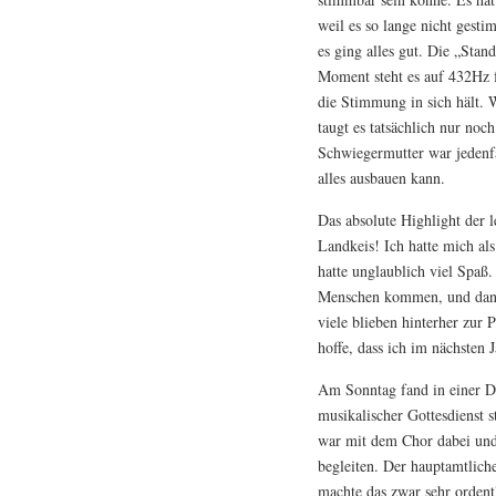
weil es so lange nicht gesti
es ging alles gut. Die „Sta
Moment steht es auf 432Hz f
die Stimmung in sich hält. W
taugt es tatsächlich nur no
Schwiegermutter war jedenfa
alles ausbauen kann.
Das absolute Highlight der 
Landkeis! Ich hatte mich a
hatte unglaublich viel Spaß
Menschen kommen, und dann
viele blieben hinterher zur 
hoffe, dass ich im nächsten 
Am Sonntag fand in einer Dor
musikalischer Gottesdienst 
war mit dem Chor dabei und
begleiten. Der hauptamtlich
machte das zwar sehr ordent