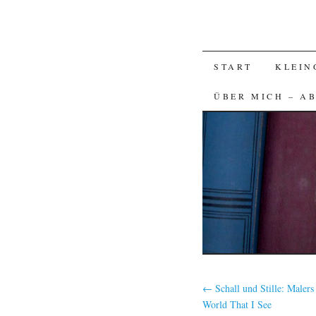
SKIP
START
KLEIN
TO
ÜBER MICH – A
CONTENT
←
Schall und Stille: Maler
World That I See