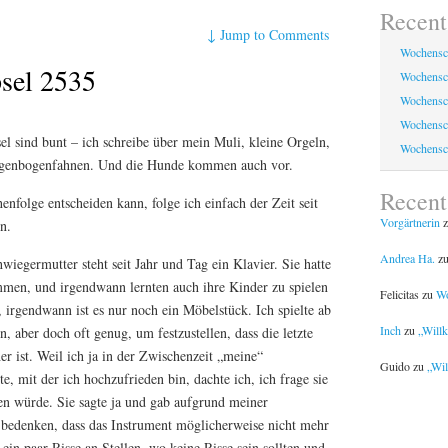
Recent
↓
Jump to Comments
Wochensc
sel 2535
Wochensc
Wochensc
Wochensc
l sind bunt – ich schreibe über mein Muli, kleine Orgeln,
Wochensc
egenbogenfahnen. Und die Hunde kommen auch vor.
Recen
enfolge entscheiden kann, folge ich einfach der Zeit seit
Vorgärtnerin
z
n.
Andrea Ha.
z
germutter steht seit Jahr und Tag ein Klavier. Sie hatte
mmen, und irgendwann lernten auch ihre Kinder zu spielen
Felicitas
zu
Wo
 irgendwann ist es nur noch ein Möbelstück. Ich spielte ab
Inch
zu
„Will
n, aber doch oft genug, um festzustellen, dass die letzte
r ist. Weil ich ja in der Zwischenzeit „meine“
Guido
zu
„Wil
e, mit der ich hochzufrieden bin, dachte ich, ich frage sie
en würde. Sie sagte ja und gab aufgrund meiner
 bedenken, dass das Instrument möglicherweise nicht mehr
ein paar Risse an Stellen, wo keine Risse sein sollten und