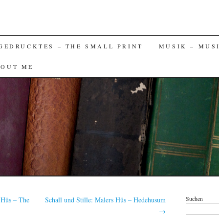
GEDRUCKTES – THE SMALL PRINT
MUSIK – MUS
BOUT ME
Suchen
s Hüs – The
Schall und Stille: Malers Hüs – Hedehusum
→