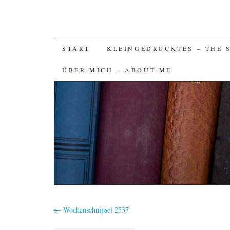
SKIP
START
KLEINGEDRUCKTES – THE 
TO
ÜBER MICH – ABOUT ME
CONTENT
←
Wochenschnipsel 2537