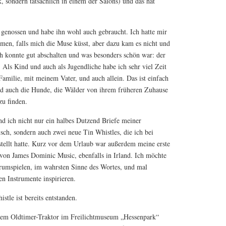
, sondern tatsächlich in einem der Salons) und das hat
 genossen und habe ihn wohl auch gebraucht. Ich hatte mir
en, falls mich die Muse küsst, aber dazu kam es nicht und
Ich konnte gut abschalten und was besonders schön war: der
. Als Kind und auch als Jugendliche habe ich sehr viel Zeit
Familie, mit meinem Vater, und auch allein. Das ist einfach
nd auch die Hunde, die Wälder von ihrem früheren Zuhause
zu finden.
ich nicht nur ein halbes Dutzend Briefe meiner
sch, sondern auch zwei neue Tin Whistles, die ich bei
tellt hatte. Kurz vor dem Urlaub war außerdem meine erste
n James Dominic Music, ebenfalls in Irland. Ich möchte
erumspielen, im wahrsten Sinne des Wortes, und mal
n Instrumente inspirieren.
stle ist bereits entstanden.
rem Oldtimer-Traktor im Freilichtmuseum „Hessenpark“