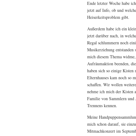
Ende letzter Woche habe ich
jetzt auf Info, ob und welc
Heiserkeitsproblem gibt.
Außerdem habe ich ein klein
jetzt darüber nach, in welc
Regal schlummern noch einig
Musikerziehung entstanden s
mich diesem Thema widme, wi
Aufräumaktion beenden, die 
haben sich so einige Kisten
Elternhauses kam noch so m
schaffen. Wir wollen weite
nehme ich mich der Kisten a
Familie von Sammlern und A
Trennens kennen.
Meine Handpuppensammlung h
mich schon darauf, sie ein
Mitmachkonzert im Septembe