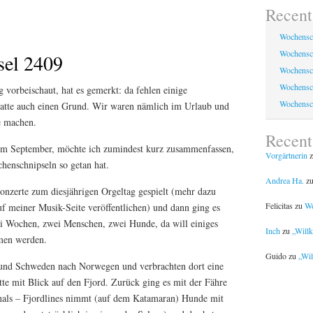
Recent
Wochensc
Wochensc
sel 2409
Wochensc
Wochensc
 vorbeischaut, hat es gemerkt: da fehlen einige
Wochensc
atte auch einen Grund. Wir waren nämlich im Urlaub und
e machen.
Recen
 im September, möchte ich zumindest kurz zusammenfassen,
Vorgärtnerin
z
chenschnipseln so getan hat.
Andrea Ha.
z
onzerte zum diesjährigen Orgeltag gespielt (mehr dazu
Felicitas
zu
Wo
uf meiner Musik-Seite veröffentlichen) und dann ging es
i Wochen, zwei Menschen, zwei Hunde, da will einiges
Inch
zu
„Will
men werden.
Guido
zu
„Wil
und Schweden nach Norwegen und verbrachten dort eine
tte mit Blick auf den Fjord. Zurück ging es mit der Fähre
shals – Fjordlines nimmt (auf dem Katamaran) Hunde mit