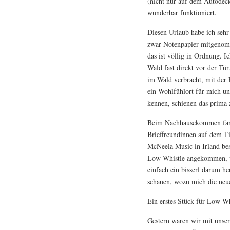
(nicht nur auf dem Autodeck
wunderbar funktioniert.
Diesen Urlaub habe ich sehr
zwar Notenpapier mitgenomm
das ist völlig in Ordnung. 
Wald fast direkt vor der Tür
im Wald verbracht, mit der 
ein Wohlfühlort für mich u
kennen, schienen das prima 
Beim Nachhausekommen fand 
Brieffreundinnen auf dem Ti
McNeela Music in Irland bes
Low Whistle angekommen, vo
einfach ein bisserl darum h
schauen, wozu mich die neue
Ein erstes Stück für Low Whi
Gestern waren wir mit unse