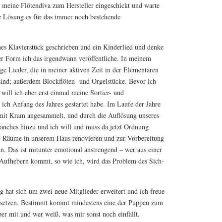
 meine Flötendiva zum Hersteller eingeschickt und warte
he Lösung es für das immer noch bestehende
es Klavierstück geschrieben und ein Kinderlied und denke
her Form ich das irgendwann veröffentliche. In meinem
e Lieder, die in meiner aktiven Zeit in der Elementaren
ind; außerdem Blockflöten- und Orgelstücke. Bevor ich
ll ich aber erst einmal meine Sortier- und
ich Anfang des Jahres gestartet habe. Im Laufe der Jahre
 mit Kram angesammelt, und durch die Auflösung unseres
anches hinzu und ich will und muss da jetzt Ordnung
re Räume in unserem Haus renovieren und zur Vorbereitung
n. Das ist mitunter emotional anstrengend – wer aus einer
ufhebern kommt, so wie ich, wird das Problem des Sich-
at sich um zwei neue Mitglieder erweitert und ich freue
zusetzen. Bestimmt kommt mindestens eine der Puppen zum
r mit und wer weiß, was mir sonst noch einfällt.