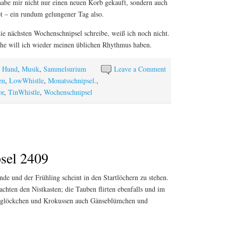
habe mir nicht nur einen neuen Korb gekauft, sondern auch
t – ein rundum gelungener Tag also.
ie nächsten Wochenschnipsel schreibe, weiß ich noch nicht.
che will ich wieder meinen üblichen Rhythmus haben.
t Hund
,
Musik
,
Sammelsurium
Leave a Comment
en
,
LowWhistle
,
Monatsschnipsel.
,
or
,
TinWhistle
,
Wochenschnipsel
sel 2409
de und der Frühling scheint in den Startlöchern zu stehen.
achten den Nistkasten; die Tauben flirten ebenfalls und im
eglöckchen und Krokussen auch Gänseblümchen und