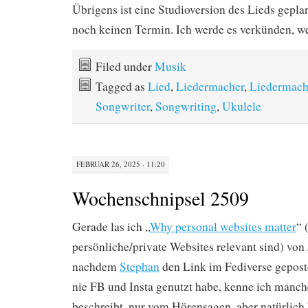
Übrigens ist eine Studioversion des Lieds geplan
noch keinen Termin. Ich werde es verkünden, wen
Filed under
Musik
Tagged as
Lied
,
Liedermacher
,
Liedermach
Songwriter
,
Songwriting
,
Ukulele
FEBRUAR 26, 2025 · 11:20
Wochenschnipsel 2509
Gerade las ich „
Why personal websites matter
“
persönliche/private Websites relevant sind) von
nachdem
Stephan
den Link im Fediverse gepostet
nie FB und Insta genutzt habe, kenne ich manc
beschreibt, nur vom Hörensagen, aber natürlich 