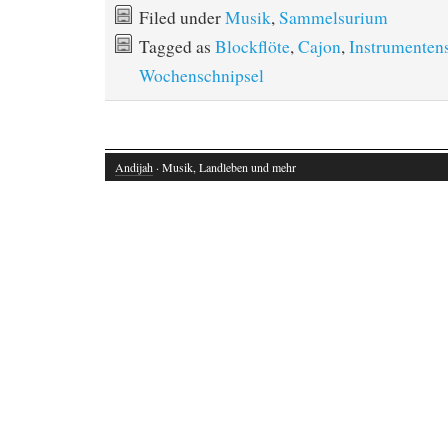
Filed under
Musik
,
Sammelsurium
Tagged as
Blockflöte
,
Cajon
,
Instrumente
Wochenschnipsel
Andijah
· Musik, Landleben und mehr