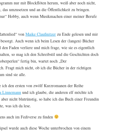
ogramm nur mit Blockflöten herum, weiß aber noch nicht,
e, das umzusetzen und an die Öffentlichkeit zu bringen.
 „nur“ Hobby, auch wenn Musikmachen einer meiner Berufe
Rattenlied“ von
Maike Claußnitzer
zu Ende gelesen und mir
 besorgt. Auch wenn ich beim Lesen der (langen) Bücher
den Faden verliere und mich frage, wie sie es eigentlich
halten, so mag ich den Schreibstil und die Geschichten doch
oberperlen“ fertig bin, wartet noch „Der
h. Fragt mich nicht, ob ich die Bücher in der richtigen
am sind sie alle.
be ich den ersten von zwölf Kurzromanen der Reihe
a Linnemann
und ich glaube, die anderen elf möchte ich
aber nicht blutrünstig, so habe ich das Buch einer Freundin
te, was ich da lese.
gens auch im Fediverse zu finden
ipsel wurde auch diese Woche unterbrochen von einem