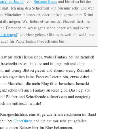
arkt zu Jacobi
“ von
Susanne Bonn
und bin etwa bei der
elangt. Ich mag den Schreibstil von Susanne sehr, und wer
s Mittelalter interessiert, oder einfach gerne einen Krimi
nfalls mögen. Wer lieber etwas aus der Neuzeit liest, bei
und Dämonen teilweise ganz schön chaotisch und skurril
nfestengel
“ ans Herz gelegt. Gibt es, soweit ich weiß, nur
 auch für Papiertanten (wie ich eine bin).
asy als auch Historisches, wobei Fantasy bei ihr ziemlich
st beschreibt es so: „in kurz und in lang, mit und ohne
len, mit wenig Blutvergießen und ebenso wenig Romantik.“
ie ich eigentlich keine Fantasy-Leserin bin, etwas dabei.
same Menschen, die mein Blog öfter besuchen, bemerkt
ganz schön oft auch Fantasy zu lesen gibt. Das liegt vor
 auf Bücher und Schreibende aufmerksam und neugierig
och nie enttäuscht wurde!).
urzgeschichten; eine ist gerade frisch erschienen im Band
cht“ bei
OhneOhren
und die hat mir sehr gut gefallen.
nen eigenen Beitrag hier im Blog bekommen.