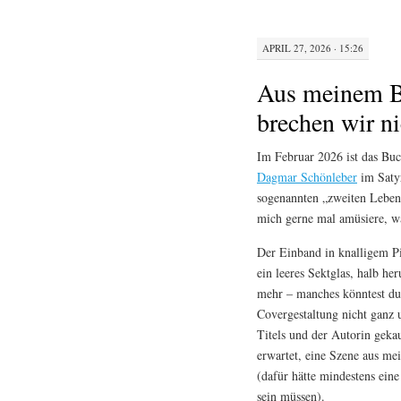
APRIL 27, 2026 · 15:26
Aus meinem B
brechen wir 
Im Februar 2026 ist das Bu
Dagmar Schönleber
im Satyr
sogenannten „zweiten Leben
mich gerne mal amüsiere, wa
Der Einband in knalligem Pin
ein leeres Sektglas, halb h
mehr – manches könntest du 
Covergestaltung nicht ganz 
Titels und der Autorin gekau
erwartet, eine Szene aus 
(dafür hätte mindestens ein
sein müssen).