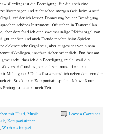
s – allerdings ist die Beerdigung, für die noch eine
 erst übermorgen und nicht schon morgen (wie beim Anruf
 Orgel, auf der ich letzten Donnerstag bei der Beerdigung
esprochen schönes Instrument. Oft stehen in Trauerhallen
e, aber dort fand ich eine zweimanualige Pfeifenorgel von
ich gut anhörte und auch Freude machte beim Spielen.
e elektronische Orgel sein, aber ausgesucht von einem
enmusikkollegen, insofern sicher ordentlich. Fun fact am
h gewünscht, dass ich die Beerdigung spiele, weil die
sik versteht“ und es „jemand sein muss, der nicht
mir Mühe geben! Und selbstverständlich neben dem von der
ch ein Stück einer Komponistin spielen. Ich weiß nur
s Freitag ist ja auch noch Zeit.
eben mit Hund
,
Musik
Leave a Comment
ank
,
Komponistinnen
,
,
Wochenschnipsel