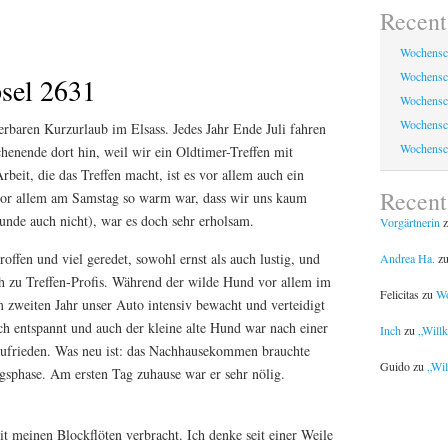
Recent
Wochensc
Wochensc
sel 2631
Wochensc
Wochensc
rbaren Kurzurlaub im Elsass. Jedes Jahr Ende Juli fahren
Wochensc
henende dort hin, weil wir ein Oldtimer-Treffen mit
Arbeit, die das Treffen macht, ist es vor allem auch ein
Recen
vor allem am Samstag so warm war, dass wir uns kaum
nde auch nicht), war es doch sehr erholsam.
Vorgärtnerin
z
offen und viel geredet, sowohl ernst als auch lustig, und
Andrea Ha.
z
h zu Treffen-Profis. Während der wilde Hund vor allem im
Felicitas
zu
Wo
m zweiten Jahr unser Auto intensiv bewacht und verteidigt
ich entspannt und auch der kleine alte Hund war nach einer
Inch
zu
„Will
ufrieden. Was neu ist: das Nachhausekommen brauchte
Guido
zu
„Wil
sphase. Am ersten Tag zuhause war er sehr nölig.
it meinen Blockflöten verbracht. Ich denke seit einer Weile