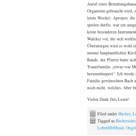
Anruf eines Bestattungshause
Organistin gebraucht wird,
letzte Woche). Apropos, die
spielen durfte, war ein ausg
keine besonderen Instrument
Walcker vor, die sich wirkl
Übermorgen wird es wohl ein
meiner hauptamtlichen Kirch
Rande: der Pfarrer hatte sic
Trauerfamilie „etwas von Mu
herumstümpert“. Ich werde 
Familie gewünschten Bach au
noch nicht, welches. Aber bi
Vielen Dank fürs Lesen!
Filed under
Bücher
,
L
Tagged as
Bücherschr
LebenMitHund
,
Orgel