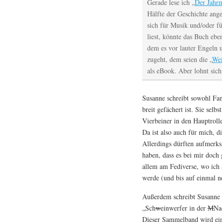
Gerade lese ich „
Der Jahrm
Hälfte der Geschichte ang
sich für Musik und/oder für
liest, könnte das Buch ebe
dem es vor lauter Engeln 
zugeht, dem seien die „
Wei
als eBook. Aber lohnt sich
Susanne schreibt sowohl Fant
breit gefächert ist. Sie selb
Vierbeiner in den Hauptrol
Da ist also auch für mich, d
Allerdings dürften aufmerk
haben, dass es bei mir doch 
allem am Fediverse, wo ich
werde (und bis auf einmal n
Außerdem schreibt Susanne K
„Sch
w
einwerfer in der
M
Na
Dieser Sammelband wird ei