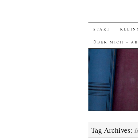
SKIP
START
KLEIN
TO
ÜBER MICH – A
CONTENT
B
Tag Archives: