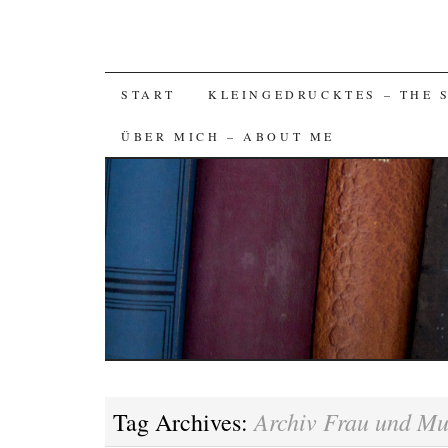
SKIP
START
KLEINGEDRUCKTES – THE 
TO
ÜBER MICH – ABOUT ME
CONTENT
Archiv Frau und Mu
Tag Archives: